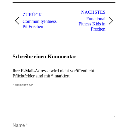
Album-
Navigation
NÄCHSTES
ZURÜCK
Functional
CommunityFitness
Vorheriges
Nächstes
Fitness Kids in
Pit Frechen
Album:
Album:
Frechen
Schreibe einen Kommentar
Ihre E-Mail-Adresse wird nicht veröffentlicht.
Pflichtfelder sind mit
*
markiert.
Kommentar
Name *